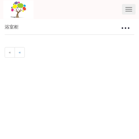
浴室柜
Toggle
navigat
«
«