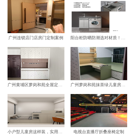
广州连锁店门店房门定制案例
阳台柜防晒防潮选对材质！材质实测推荐
广州黄埔区萝岗和苑全屋定制样板房
广州萝岗和苑抹茶绿儿童房做得太对了
小户型儿童房这样装，实用颜值双在线！
电视台直播厅折叠座椅定制