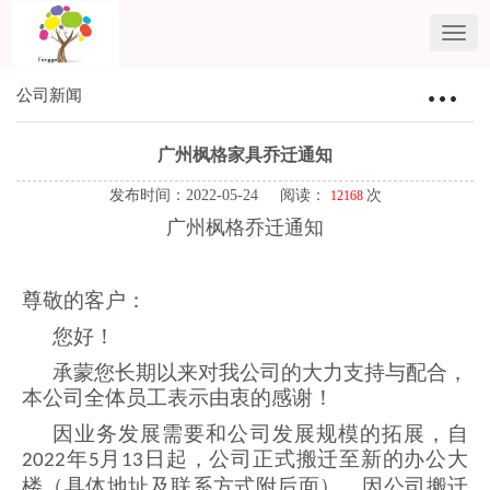
公司新闻
Toggle
navigat
广州枫格家具乔迁通知
发布时间：2022-05-24 阅读：
次
12168
广州枫格乔迁通知
尊敬的客户：
您好！
承蒙您长期以来对我公司的大力支持与配合，
本公司全体员工表示由衷的感谢！
因业务发展需要和公司发展规模的拓展，自
年
月
日起，公司正式搬迁至新的办公大
2022
5
13
楼（具体地址及联系方式附后面）。因公司搬迁