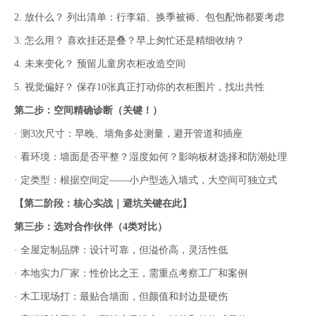
2. 放什么？ 列出清单：行李箱、换季被褥、包包配饰都要考虑
3. 怎么用？ 喜欢挂还是叠？早上匆忙还是精细收纳？
4. 未来变化？ 预留儿童房衣柜改造空间
5. 视觉偏好？ 保存10张真正打动你的衣柜图片，找出共性
第二步：空间精确诊断（关键！）
· 测3次尺寸：早晚、墙角多处测量，避开管道和插座
· 看环境：墙面是否平整？湿度如何？影响板材选择和防潮处理
· 定类型：根据空间定——小户型选入墙式，大空间可独立式
【第二阶段：核心实战｜避坑关键在此】
第三步：选对合作伙伴（4类对比）
· 全屋定制品牌：设计可靠，但溢价高，灵活性低
· 本地实力厂家：性价比之王，需重点考察工厂和案例
· 木工现场打：最贴合墙面，但颜值和封边是硬伤