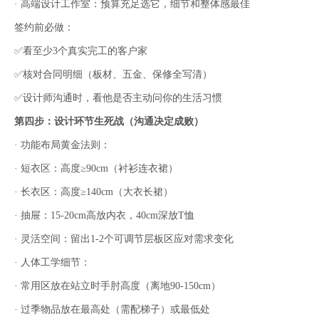
· 高端设计工作室：预算充足选它，细节和整体感最佳
签约前必做：
✅看至少3个真实完工的客户家
✅核对合同明细（板材、五金、保修全写清）
✅设计师沟通时，看他是否主动问你的生活习惯
第四步：设计环节生死战（沟通决定成败）
· 功能布局黄金法则：
· 短衣区：高度≥90cm（衬衫连衣裙）
· 长衣区：高度≥140cm（大衣长裙）
· 抽屉：15-20cm高放内衣，40cm深放T恤
· 灵活空间：留出1-2个可调节层板区应对需求变化
· 人体工学细节：
· 常用区放在站立时手肘高度（离地90-150cm）
· 过季物品放在最高处（需配梯子）或最低处