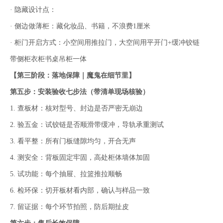
· 隐藏设计点：
· 侧边做薄柜：藏化妆品、书籍，不浪费1厘米
· 柜门开启方式：小空间用推拉门，大空间用平开门+缓冲铰链
带侧柜衣柜书桌吊柜一体
【第三阶段：落地保障｜魔鬼在细节里】
第五步：安装验收七步法（带清单现场核验）
1. 查板材：核对型号、封边是否严密无崩边
2. 验五金：试铰链是否顺滑带缓冲，导轨承重测试
3. 看平整：所有门板缝隙均匀，开合无声
4. 测安全：背板固定牢固，高处柜体墙体加固
5. 试功能：每个抽屉、拉篮推拉顺畅
6. 检环保：切开板材看内部，确认与样品一致
7. 留证据：每个环节拍照，防后期扯皮