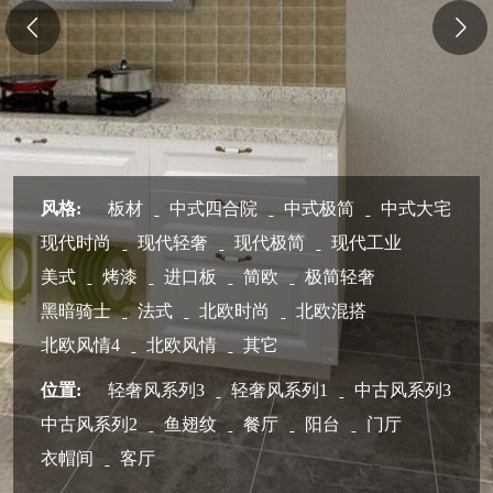
风格:
板材
中式四合院
中式极简
中式大宅
现代时尚
现代轻奢
现代极简
现代工业
美式
烤漆
进口板
简欧
极简轻奢
黑暗骑士
法式
北欧时尚
北欧混搭
北欧风情4
北欧风情
其它
位置:
轻奢风系列3
轻奢风系列1
中古风系列3
中古风系列2
鱼翅纹
餐厅
阳台
门厅
衣帽间
客厅