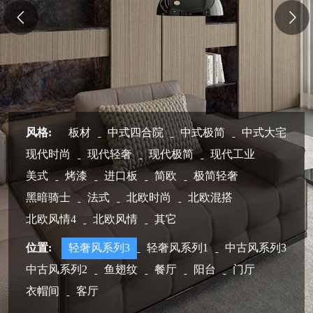
风格:
板材
中式四合院
中式极简
中式大宅
现代时尚
现代轻奢
现代极简
现代工业
美式
烤漆
进口板
简欧
极简轻奢
黑暗骑士
法式
北欧时尚
北欧混搭
北欧风情4
北欧风情
其它
位置:
轻奢风系列3
轻奢风系列1
中古风系列3
中古风系列2
鱼翅纹
餐厅
阳台
门厅
衣帽间
客厅