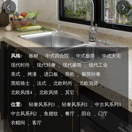
风格:
板材
中式四合院
中式极简
中式大宅
现代时尚
现代轻奢
现代极简
现代工业
美式
烤漆
进口板
简欧
极简轻奢
黑暗骑士
法式
北欧时尚
北欧混搭
北欧风情4
北欧风情
其它
位置:
轻奢风系列3
轻奢风系列1
中古风系列3
中古风系列2
鱼翅纹
餐厅
阳台
门厅
衣帽间
客厅