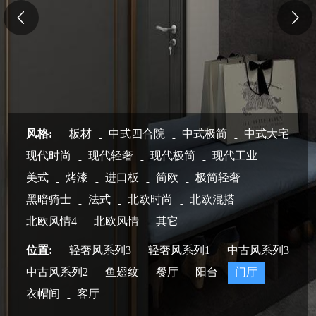
风格:
板材
中式四合院
中式极简
中式大宅
现代时尚
现代轻奢
现代极简
现代工业
美式
烤漆
进口板
简欧
极简轻奢
黑暗骑士
法式
北欧时尚
北欧混搭
北欧风情4
北欧风情
其它
位置:
轻奢风系列3
轻奢风系列1
中古风系列3
中古风系列2
鱼翅纹
餐厅
阳台
门厅
衣帽间
客厅